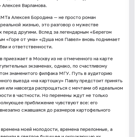
 Алексея Варламова.
МТа Алексея Бородина — не просто роман
 реальной жизнью, это разговор о мужестве
х перед другими. Вслед за легендарным «Берегом
м «Горе от ума» «Душа моя Павел» вновь поднимает
юбви и ответственности.
 приезжает в Москву из не отмеченного на карте
тупительных экзаменах, однако, по счастливому
нтом знаменитого филфака МГУ. Путь в аудиторию
онного выезда «на картошку» Павлу предстоит принять
я или навсегда распрощаться с мечтами об идеальном
ости в частности. Но перемены ждут не только
 волнующее приближение чувствуют все: его
, внезапно сжавшаяся до размеров картофельного
 времена моей молодости, времена переломные, а
 верили в светлое будущее и окружающую их