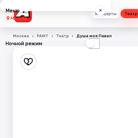
Меню
×
Концерты
Театр
Москва
Концерты
Москва
РАМТ
Театр
Душа моя Павел
Ночной режим
☀
☾
Театр
Стендап
Выставки
Квесты
Экскурсии
Спорт
События