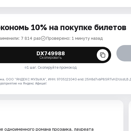
кономь 10% на покупке билетов
рименили: 7 814 раз
Проверено: 1 минуту назад
DX749988
Скопировать
1 шаг. Скопируйте промокод
ма. ООО "ЯНДЕКС МУЗЫКА", ИНН: 9705121040 erid: 25H8d7vbP8SRTvHZrUcdLB
ероприятие на Яндекс Афише!
е одноименного романа прозаика, лауреата