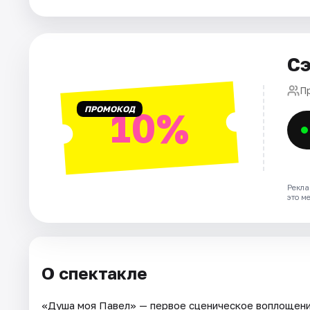
Города
Сэ
Площадки
П
Артисты
ПРОМОКОД
10%
Рейтинги
Рекла
это м
О спектакле
«Душа моя Павел» — первое сценическое воплощени