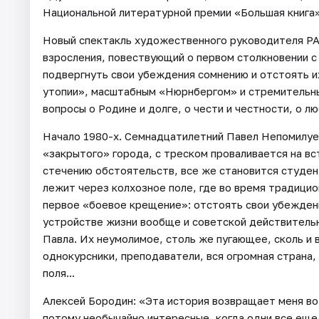
Национальной литературной премии «Большая книга»
Новый спектакль художественного руководителя РА
взросления, повествующий о первом столкновении с
подвергнуть свои убеждения сомнению и отстоять и
утопии», масштабным «Нюрнбергом» и стремительны
вопросы о Родине и долге, о чести и честности, о л
Начало 1980-х. Семнадцатилетний Павел Непомилуев
«закрытого» города, с треском проваливается на вс
стечению обстоятельств, все же становится студе
лежит через колхозное поле, где во время традици
первое «боевое крещение»: отстоять свои убеждени
устройстве жизни вообще и советской действительн
Павла. Их неумолимое, столь же пугающее, сколь и
однокурсники, преподаватели, вся огромная страна
поля...
Алексей Бородин: «Эта история возвращает меня во
потому необычайно интересные, когда одни все еще