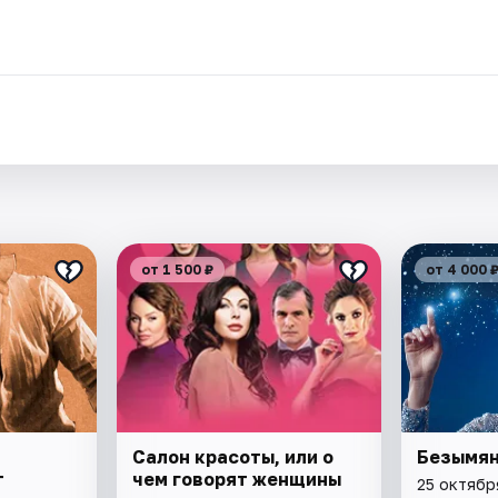
от 1 500 ₽
от 4 000 
Салон красоты, или о
Безымян
т
чем говорят женщины
25 октябр