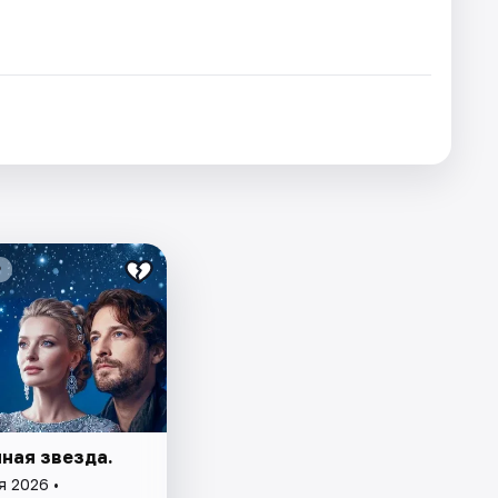
₽
ная звезда.
я 2026 •