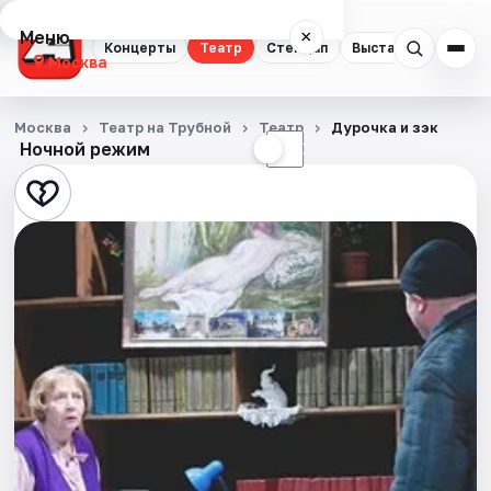
Меню
×
Концерты
Театр
Стендап
Выставки
Квест
Москва
Концерты
Москва
Театр на Трубной
Театр
Дурочка и зэк
Ночной режим
☀
☾
Театр
Стендап
Выставки
Квесты
Экскурсии
Спорт
События