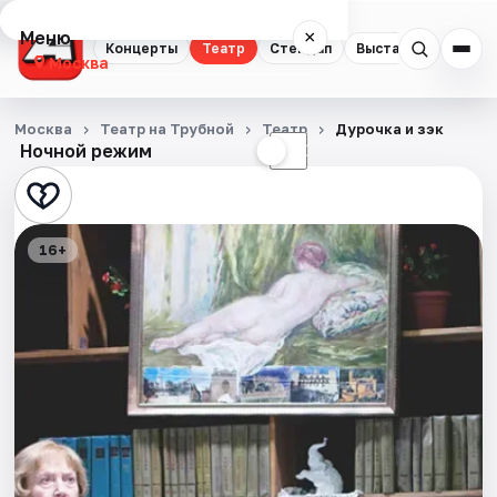
Меню
×
Концерты
Театр
Стендап
Выставки
Квест
Москва
Концерты
Москва
Театр на Трубной
Театр
Дурочка и зэк
Ночной режим
☀
☾
Театр
Стендап
16+
Выставки
Квесты
Экскурсии
Спорт
События