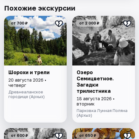
Похожие экскурсии
от 700 ₽
от 2 000 ₽
Шорохи и трели
Озеро
Семицветное.
20 августа 2026 •
Загадки
четверг
трилистника
Древнеаланское
городище (Архыз)
18 августа 2026 •
вторник
Парковка Лунная Поляна
(Архыз)
от 600 ₽
от 650 ₽