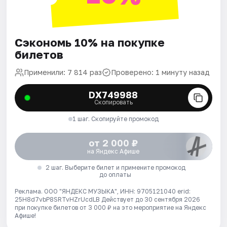
Сэкономь 10% на покупке
билетов
Применили: 7 814 раз
Проверено: 1 минуту назад
DX749988
Скопировать
1 шаг. Скопируйте промокод
от 2 000 ₽
на Яндекс Афише
2 шаг. Выберите билет и примените промокод
до оплаты
Реклама. ООО "ЯНДЕКС МУЗЫКА", ИНН: 9705121040 erid:
25H8d7vbP8SRTvHZrUcdLB
Действует до 30 сентября 2026
при покупке билетов от 3 000 ₽ на это мероприятие на Яндекс
Афише!