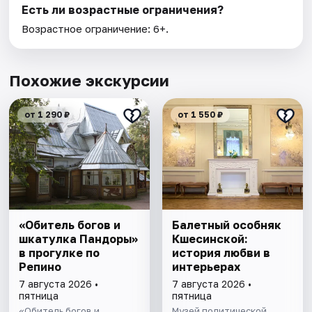
Есть ли возрастные ограничения?
Возрастное ограничение: 6+.
Похожие экскурсии
от 1 290 ₽
от 1 550 ₽
«Обитель богов и
Балетный особняк
шкатулка Пандоры»
Кшесинской:
в прогулке по
история любви в
Репино
интерьерах
7 августа 2026 •
7 августа 2026 •
пятница
пятница
«Обитель богов и
Музей политической