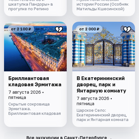
шкатулка Пандоры» в
истории России (Особняк
прогулке по Репино
Матильды Кшесинской)
от 2 100 ₽
от 2 000 ₽
Бриллиантовая
В Екатерининский
кладовая Эрмитажа
дворец, парк и
Янтарную комнату
7 августа 2026 •
пятница
7 августа 2026 •
пятница
Скрытые сокровища
Эрмитажа.
Царское Село:
Бриллиантовая кладовая
Екатерининский дворец,
парк и Янтарная комната
→
Все экскурсии в Санкт-Петербурге