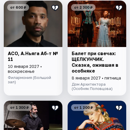
от 600 ₽
от 2 300 ₽
АСО, А.Ньяга Аб-т №
Балет при свечах:
11
ЩЕЛКУНЧИК.
Сказка, ожившая в
10 января 2027 •
особняке
воскресенье
Филармония (Большой
8 января 2027 • пятница
зал)
Дом Архитектора
(Особняк Половцова)
от 1 300 ₽
от 1 200 ₽