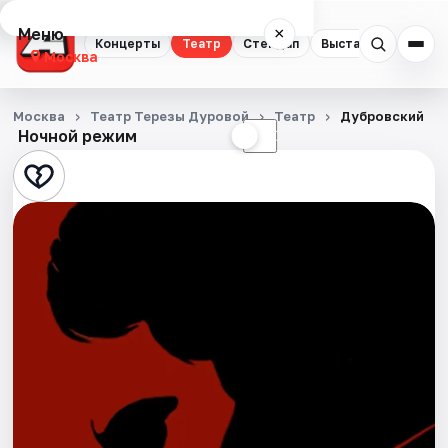
Меню
×
Концерты
Театр
Стендап
Выставки
Квест
Москва
Концерты
Москва
Театр Терезы Дуровой
Театр
Дубровский
Ночной режим
☀
☾
Театр
Стендап
Выставки
Квесты
Экскурсии
Спорт
События