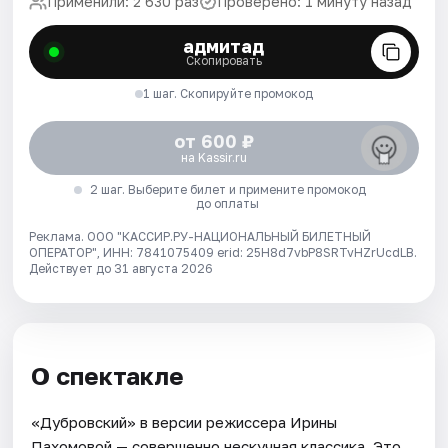
Применили: 2 630 раз
Проверено: 1 минуту назад
адмитад
Скопировать
1 шаг. Скопируйте промокод
от 600 ₽
на Kassir.ru
2 шаг. Выберите билет и примените промокод
до оплаты
Реклама. ООО "КАССИР.РУ-НАЦИОНАЛЬНЫЙ БИЛЕТНЫЙ
ОПЕРАТОР", ИНН: 7841075409 erid: 25H8d7vbP8SRTvHZrUcdLB.
Действует до 31 августа 2026
О спектакле
«Дубровский» в версии режиссера Ирины
Пахомовой — совершенно нескучная классика. Это