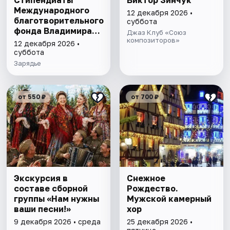
Стипендиаты
Виктор Зинчук
Международного
12 декабря 2026 •
благотворительного
суббота
фонда Владимира
Джаз Клуб «Союз
Спивакова
композиторов»
12 декабря 2026 •
суббота
Зарядье
от 550 ₽
от 700 ₽
Экскурсия в
Снежное
составе сборной
Рождество.
группы «Нам нужны
Мужской камерный
ваши песни!»
хор
9 декабря 2026 • среда
25 декабря 2026 •