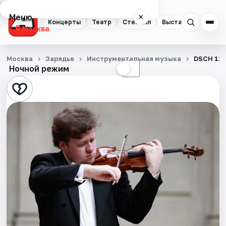
Меню
×
Концерты
Театр
Стендап
Выставки
Квест
Москва
Концерты
Москва
Зарядье
Инструментальная музыка
DSCH 120
Ночной режим
☀
☾
Театр
Стендап
Выставки
Квесты
Экскурсии
Спорт
События