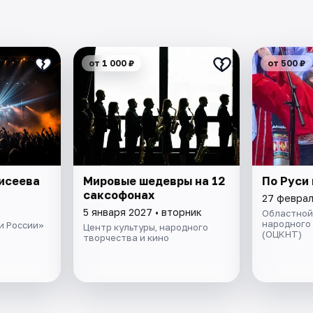
от 1 000 ₽
от 500 ₽
исеева
Мировые шедевры на 12
По Руси
саксофонах
27 феврал
5 января 2027 • вторник
Областной 
народного
и России»
Центр культуры, народного
(ОЦКНТ)
творчества и кино