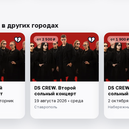
в других городах
от 2 500 ₽
от 1 900 ₽
й
DS CREW. Второй
DS CREW
т
сольный концерт
сольный
вторник
19 августа 2026 • среда
2 октября
Ставрополь
Набережны