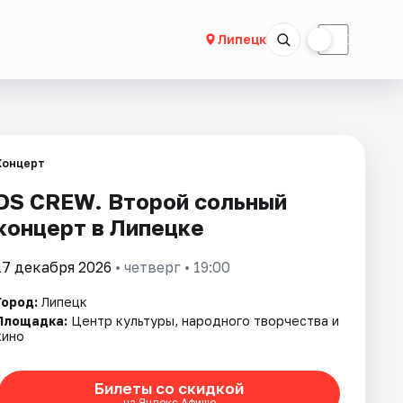
☀
☾
Липецк
Концерт
DS CREW. Второй сольный
концерт в Липецке
17 декабря 2026
• четверг • 19:00
Город:
Липецк
Площадка:
Центр культуры, народного творчества и
кино
Билеты со скидкой
на Яндекс Афише