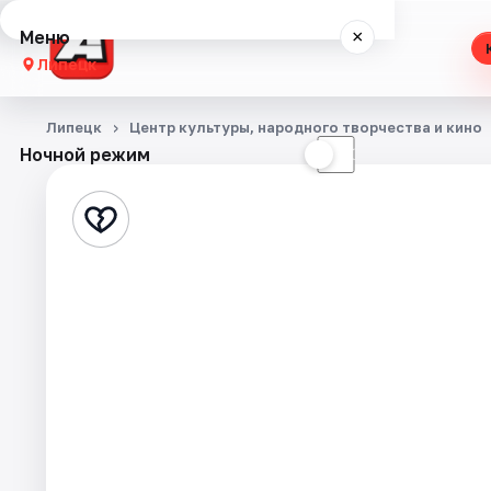
Меню
×
Липецк
Концерты
Липецк
Центр культуры, народного творчества и кино
Ночной режим
☀
☾
Театр
Стендап
Спорт
События
Города
Площадки