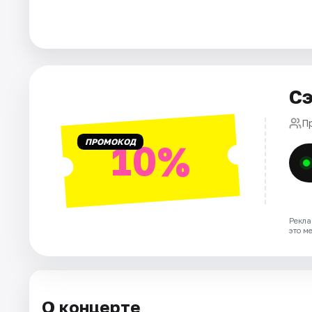
Артисты
Рейтинги
Сэ
П
ПРОМОКОД
10%
Рекла
это м
О концерте