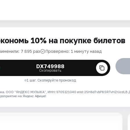
кономь 10% на покупке билетов
рименили: 7 895 раз
Проверено: 1 минуту назад
DX749988
Скопировать
1 шаг. Скопируйте промокод
ма. ООО "ЯНДЕКС МУЗЫКА", ИНН: 9705121040 erid: 25H8d7vbP8SRTvHZrUcdLB
ероприятие на Яндекс Афише!