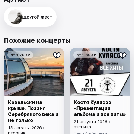
Другой фест
Похожие концерты
от 1 700 ₽
от 1 800 ₽
Ковальски на
Костя Кулясов
крыше. Поэзия
«Презентация
Серебряного века и
альбома и все хиты»
не только
21 августа 2026 •
пятница
18 августа 2026 •
вторник
Бар «Куйбышев»