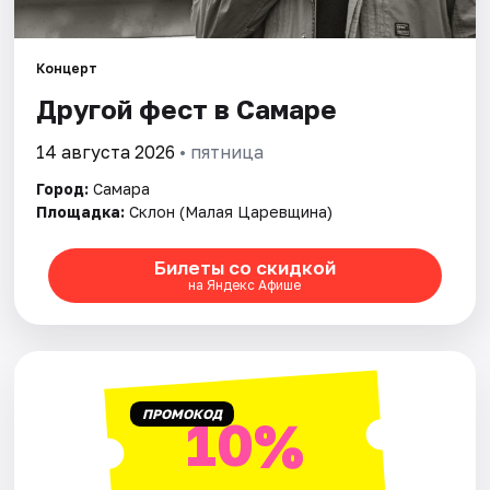
Города
Концерт
Другой фест в Самаре
Площадки
14 августа 2026
• пятница
Артисты
Город:
Самара
Рейтинги
Площадка:
Склон (Малая Царевщина)
Билеты со скидкой
на Яндекс Афише
ПРОМОКОД
10%