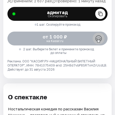
Применили: 2 637 раз
Проверено: 1 минуту назад
адмитад
Скопировать
1 шаг. Скопируйте промокод
от 1 000 ₽
на Kassir.ru
2 шаг. Выберите билет и примените промокод
до оплаты
Реклама. ООО "КАССИР.РУ-НАЦИОНАЛЬНЫЙ БИЛЕТНЫЙ
ОПЕРАТОР", ИНН: 7841075409 erid: 25H8d7vbP8SRTvHZrUcdLB.
Действует до 31 августа 2026
О спектакле
Ностальгическая комедия по рассказам Василия
Шукшина — трогательный и ироничный спектакль из