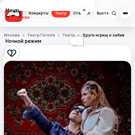
Меню
×
Концерты
Театр
Стендап
Выставки
Квест
Москва
Концерты
Москва
Театр Гоголя
Театр
Други игрищ и забав
Ночной режим
☀
☾
Театр
Стендап
Выставки
Квесты
Экскурсии
Спорт
События