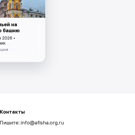
мьей на
ю башню
 2026 •
ник
ашня
Контакты
Пишите: info@afisha.org.ru