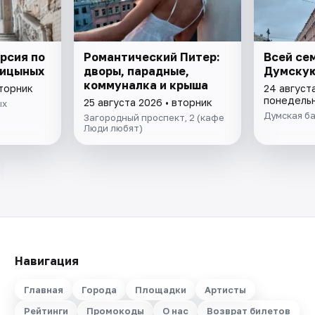
рсия по
Романтический Питер:
Всей се
ницыных
дворы, парадные,
Думску
коммуналка и крыша
вторник
24 августа
понедель
25 августа 2026 • вторник
ых
Думская б
Загородный проспект, 2 (кафе
Люди любят)
Навигация
Главная
Города
Площадки
Артисты
Рейтинги
Промокоды
О нас
Возврат билетов