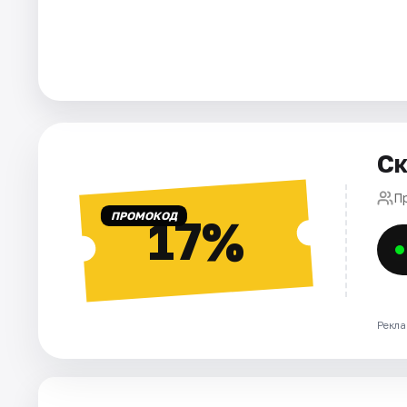
Города
Площадки
Артисты
Ск
Рейтинги
П
ПРОМОКОД
17%
Рекла