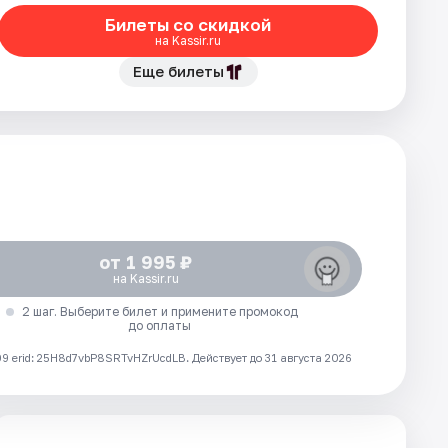
Билеты со скидкой
на Kassir.ru
Еще билеты
от 1 995 ₽
на Kassir.ru
2 шаг. Выберите билет и примените промокод
до оплаты
 erid: 25H8d7vbP8SRTvHZrUcdLB.
Действует до 31 августа 2026