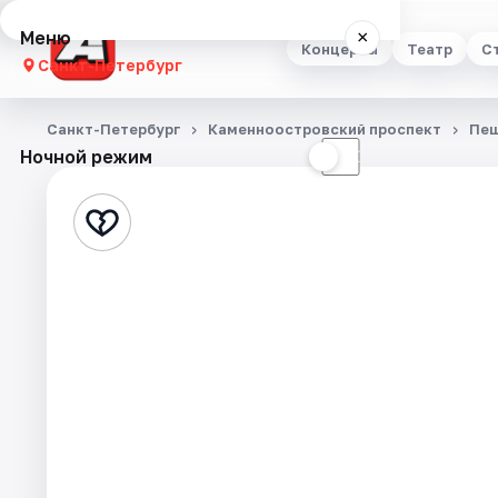
Меню
×
Концерты
Театр
С
Санкт-Петербург
Концерты
Санкт-Петербург
Каменноостровский проспект
Пеш
Ночной режим
☀
☾
Театр
Стендап
Выставки
Квесты
Экскурсии
Спорт
События