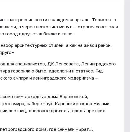
яет настроение почти в каждом квартале. Только что
енками, а через несколько минут — строгая советская
то город вдруг стал ближе и тише.
набор архитектурных стилей, а как на живой район,
другом.
мов для специалистов, ДК Ленсовета, Ленинградского
тура говорила о быте, идеологии и статусе. Гид
нского ампира и ленинградского модернизма —
Рассмотрим доходные дома Барановской,
щего эмира, набережную Карповки и сквер Низами.
линии лестниц, дворовые проходы, следы прежних
петроградского дома, где снимали «Брат»,