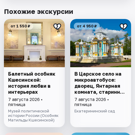
Похожие экскурсии
от 1 550 ₽
от 4 950 ₽
Балетный особняк
В Царское село на
Кшесинской:
микроавтобусе:
история любви в
дворец, Янтарная
интерьерах
комната, старинный
парк
7 августа 2026 •
7 августа 2026 •
пятница
пятница
Музей политической
Екатерининский сад
истории России (Особняк
Матильды Кшесинской)