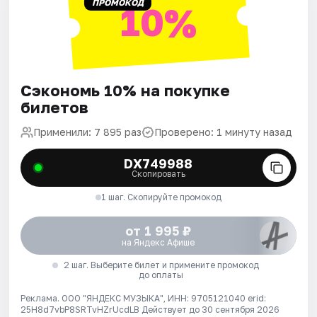
ПРОМОКОД
10%
Сэкономь 10% на покупке
билетов
Применили: 7 895 раз
Проверено: 1 минуту назад
DX749988
Скопировать
1 шаг. Скопируйте промокод
от 1 995 ₽
на Яндекс Афише
2 шаг. Выберите билет и примените промокод
до оплаты
Реклама. ООО "ЯНДЕКС МУЗЫКА", ИНН: 9705121040 erid:
25H8d7vbP8SRTvHZrUcdLB
Действует до 30 сентября 2026