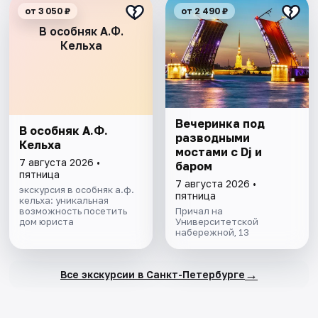
от 3 050 ₽
от 2 490 ₽
В особняк А.Ф.
Кельха
Вечеринка под
В особняк А.Ф.
разводными
Кельха
мостами с Dj и
7 августа 2026 •
баром
пятница
7 августа 2026 •
экскурсия в особняк а.ф.
пятница
кельха: уникальная
возможность посетить
Причал на
дом юриста
Университетской
набережной, 13
→
Все экскурсии в Санкт-Петербурге