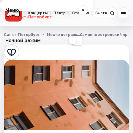
Меню
×
Концерты
Театр
Стендап
Выставки
Квест
Санкт-Петербург
Концерты
Санкт-Петербург
Место встречи: Каменноостровский пр., д.
Ночной режим
☀
☾
Театр
Стендап
Выставки
Квесты
Экскурсии
Спорт
События