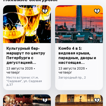
Культурный бар-
Комбо 4 в 1:
маршрут по центру
видовая крыша,
Петербурга с
парадные, дворы и
дегустацией
настоящая
питерских настоек
коммуналка
13 августа 2026 •
13 августа 2026 •
четверг
четверг
Место встречи: ст.м.
Загородный пр., 2
"Садовая", ул. Садовая
д.37