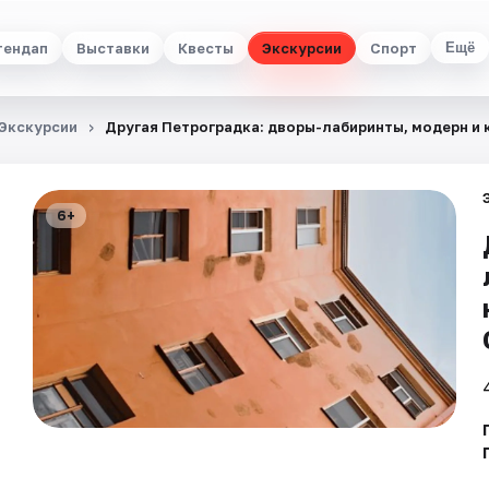
тендап
Выставки
Квесты
Экскурсии
Спорт
Ещё
Экскурсии
Другая Петроградка: дворы-лабиринты, модерн и 
6+