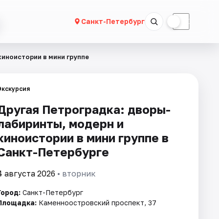
☀
☾
Санкт-Петербург
киноистории в мини группе
Экскурсия
Другая Петроградка: дворы-
лабиринты, модерн и
киноистории в мини группе в
Санкт-Петербурге
4 августа 2026
• вторник
Город:
Санкт-Петербург
Площадка:
Каменноостровский проспект, 37