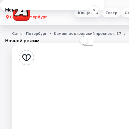
Меню
×
Концерты
Театр
С
Санкт-Петербург
Концерты
Санкт-Петербург
Каменноостровский проспект, 37
Ночной режим
☀
☾
Театр
Стендап
Выставки
Квесты
Экскурсии
Спорт
События