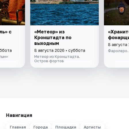
ль» с
«Метеор» из
«Хранит
Кронштадта по
фонарщ
выходным
8 августа
уббота
8 августа 2026 • суббота
Фаролеро.
льм»
Метеор из Кронштадта.
Остров фортов
Навигация
Главная
Города
Площадки
Артисты