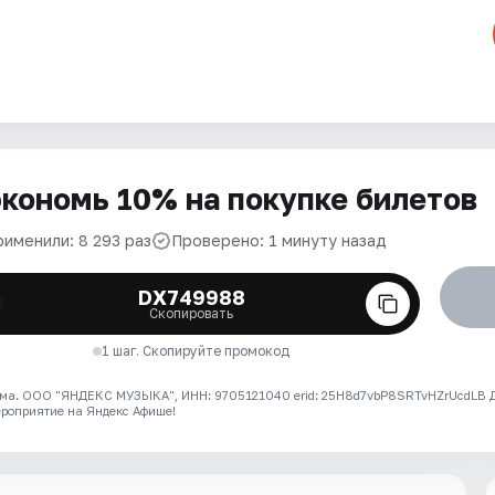
кономь 10% на покупке билетов
рименили: 8 293 раз
Проверено: 1 минуту назад
DX749988
Скопировать
1 шаг. Скопируйте промокод
ма. ООО "ЯНДЕКС МУЗЫКА", ИНН: 9705121040 erid: 25H8d7vbP8SRTvHZrUcdLB
ероприятие на Яндекс Афише!