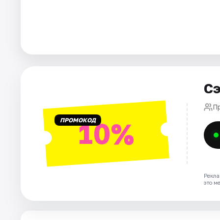
Города
Площадки
Артисты
Сэ
Рейтинги
П
ПРОМОКОД
10%
Рекла
это м