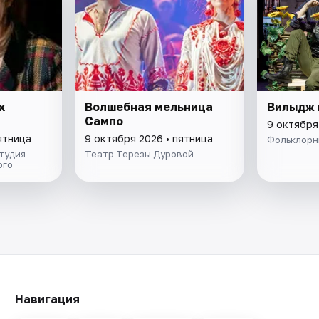
х
Волшебная мельница
Вилыдж 
Сампо
9 октября
ятница
9 октября 2026 • пятница
Фольклорн
тудия
Театр Терезы Дуровой
ого
Навигация