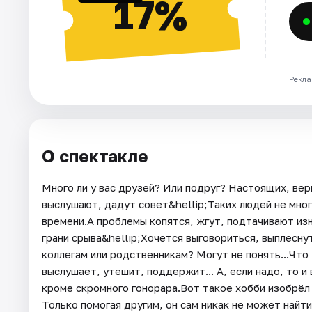
17%
Рекла
О спектакле
Много ли у вас друзей? Или подруг? Настоящих, ве
выслушают, дадут совет&hellip;Таких людей не много
времени.А проблемы копятся, жгут, подтачивают изн
грани срыва&hellip;Хочется выговориться, выплеснут
коллегам или родственникам? Могут не понять...Что
выслушает, утешит, поддержит... А, если надо, то и
кроме скромного гонорара.Вот такое хобби изобрёл
Только помогая другим, он сам никак не может найт