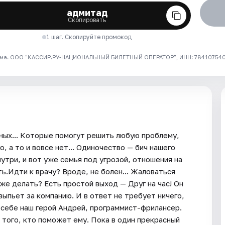
адмитад
Скопировать
1 шаг. Скопируйте промокод
ма. ООО "КАССИР.РУ-НАЦИОНАЛЬНЫЙ БИЛЕТНЫЙ ОПЕРАТОР", ИНН: 7841075409
рных... Которые помогут решить любую проблему,
, а то и вовсе нет... Одиночество — бич нашего
утри, и вот уже семья под угрозой, отношения на
ь.Идти к врачу? Вроде, не болен... Жаловаться
 же делать? Есть простой выход — Друг на час! Он
 выпьет за компанию. И в ответ не требует ничего,
 себе наш герой Андрей, программист-фрилансер.
и того, кто поможет ему. Пока в один прекрасный