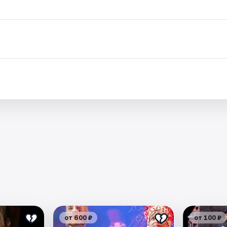
.
от 600 ₽
от 100 ₽