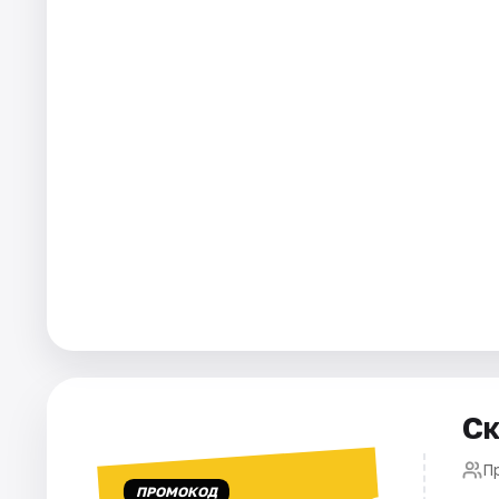
Города
Площадки
Артисты
Рейтинги
Ск
П
ПРОМОКОД