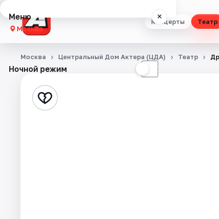
Меню
×
Концерты
Театр
Москва
Концерты
Москва
Центральный Дом Актера (ЦДА)
Театр
Др
Ночной режим
☀
☾
Театр
Стендап
Выставки
Квесты
Экскурсии
Спорт
События