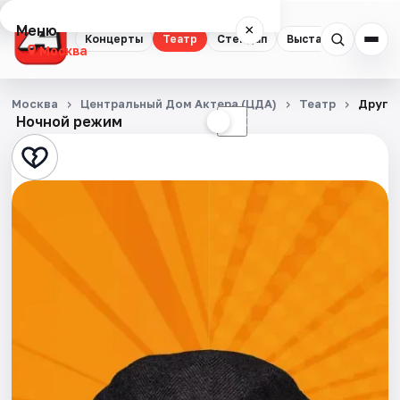
Меню
×
Концерты
Театр
Стендап
Выставки
Квест
Москва
Концерты
Москва
Центральный Дом Актера (ЦДА)
Театр
Друг н
Ночной режим
☀
☾
Театр
Стендап
Выставки
Квесты
Экскурсии
Спорт
События