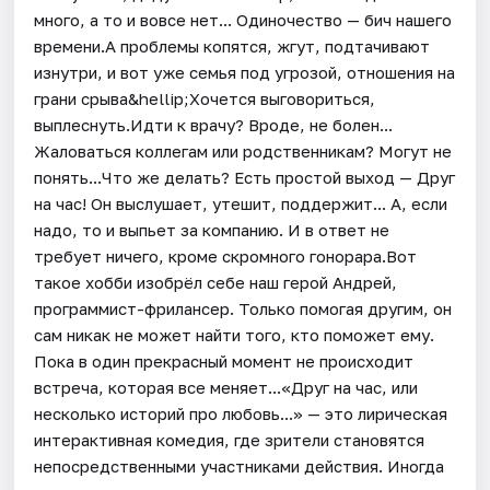
много, а то и вовсе нет... Одиночество — бич нашего
времени.А проблемы копятся, жгут, подтачивают
изнутри, и вот уже семья под угрозой, отношения на
грани срыва&hellip;Хочется выговориться,
выплеснуть.Идти к врачу? Вроде, не болен...
Жаловаться коллегам или родственникам? Могут не
понять...Что же делать? Есть простой выход — Друг
на час! Он выслушает, утешит, поддержит... А, если
надо, то и выпьет за компанию. И в ответ не
требует ничего, кроме скромного гонорара.Вот
такое хобби изобрёл себе наш герой Андрей,
программист-фрилансер. Только помогая другим, он
сам никак не может найти того, кто поможет ему.
Пока в один прекрасный момент не происходит
встреча, которая все меняет...«Друг на час, или
несколько историй про любовь...» — это лирическая
интерактивная комедия, где зрители становятся
непосредственными участниками действия. Иногда