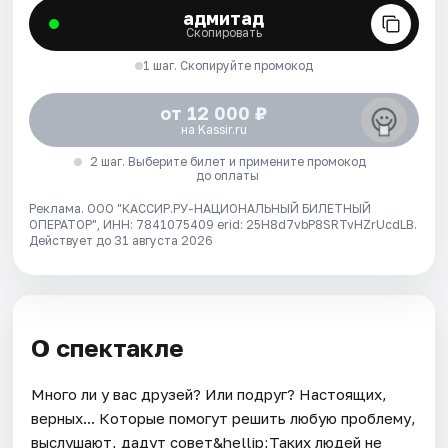
адмитад
Скопировать
1 шаг. Скопируйте промокод
от 12 000 ₽
на Kassir.ru
2 шаг. Выберите билет и примените промокод
до оплаты
Реклама. ООО "КАССИР.РУ-НАЦИОНАЛЬНЫЙ БИЛЕТНЫЙ
ОПЕРАТОР", ИНН: 7841075409 erid: 25H8d7vbP8SRTvHZrUcdLB.
Действует до 31 августа 2026
О спектакле
Много ли у вас друзей? Или подруг? Настоящих,
верных... Которые помогут решить любую проблему,
выслушают, дадут совет&hellip;Таких людей не