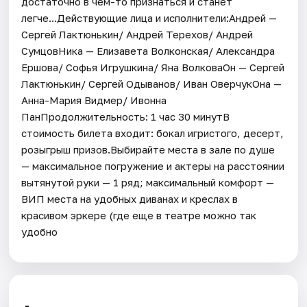
достаточно в чем-то признаться и станет
легче...Действующие лица и исполнители:Андрей —
Сергей Лактюнькин/ Андрей Терехов/ Андрей
СумцовНика — Елизавета Волконская/ Александра
Ершова/ Софья Игрушкина/ Яна ВолковаОн — Сергей
Лактюнькин/ Сергей Одыванов/ Иван ОверчукОна —
Анна-Мария Видмер/ Ивонна
ПанПродолжительность: 1 час 30 минутВ
стоимость билета входит: бокал игристого, десерт,
розыгрыш призов.Выбирайте места в зале по душе
— максимальное погружение и актеры на расстоянии
вытянутой руки — 1 ряд; максимальный комфорт —
ВИП места на удобных диванах и креслах в
красивом эркере (где еще в театре можно так
удобно