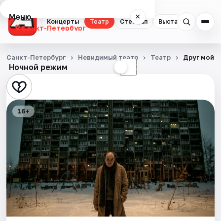
Меню
×
Концерты
Театр
Стендап
Выставки
Квест
Санкт-Петербург
Концерты
Санкт-Петербург
Невидимый театр
Театр
Друг мой
Ночной режим
☀
☾
Театр
Стендап
16+
Выставки
Квесты
Экскурсии
Спорт
События