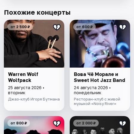
Похожие концерты
от 2 500 ₽
от 600 ₽
Warren Wolf
Вова Чё Морале и
Wolfpack
Sweet Hot Jazz Band
25 августа 2026 •
24 августа 2026 •
вторник
понедельник
Джаз-клуб Игоря Бутмана
Ресторан-клуб с живой
музыкой «Noisy River»
от 800 ₽
от 2 000 ₽