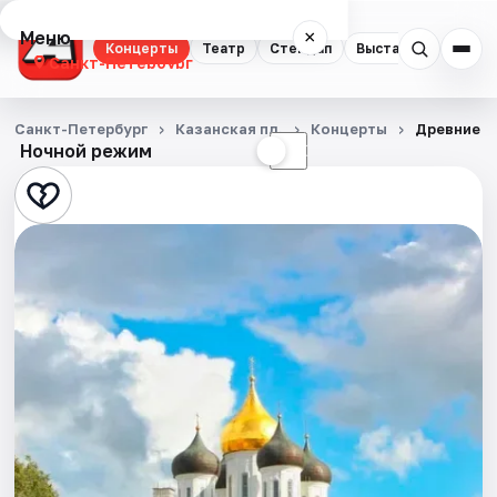
Меню
×
Концерты
Театр
Стендап
Выставки
Квест
Санкт-Петербург
Концерты
Санкт-Петербург
Казанская пл.
Концерты
Древние к
Ночной режим
☀
☾
Театр
Стендап
Выставки
Квесты
Экскурсии
Спорт
События