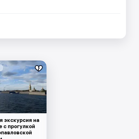
я экскурсия на
е с прогулкой
опавловской
и