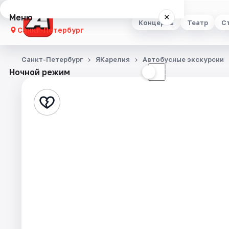
Меню
×
Концерты
Театр
С
Санкт-Петербург
Концерты
Санкт-Петербург
ЯКарелия
Автобусные экскурсии
Ночной режим
☀
☾
Театр
Стендап
Выставки
Квесты
Экскурсии
Спорт
События