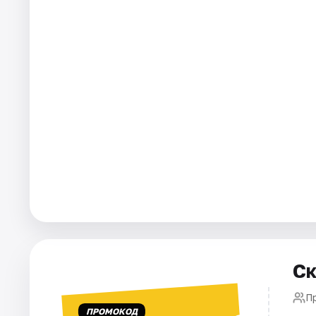
Города
Площадки
Артисты
Рейтинги
Ск
П
ПРОМОКОД