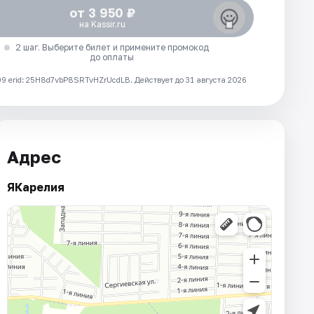
от 3 950 ₽
на Kassir.ru
2 шаг. Выберите билет и примените промокод
до оплаты
 erid: 25H8d7vbP8SRTvHZrUcdLB.
Действует до 31 августа 2026
Адрес
ЯКарелия