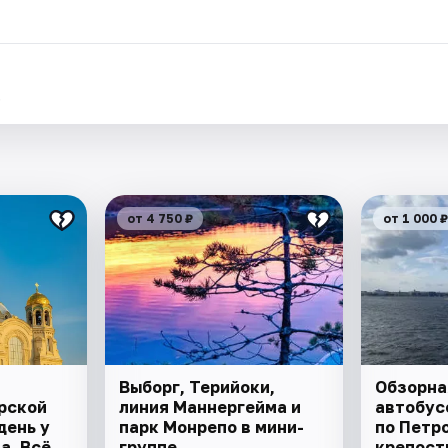
.
от 4 750 ₽
от 1 000 ₽
Выборг, Терийоки,
Обзорна
рской
линия Маннергейма и
автобус
день у
парк Монрепо в мини-
по Петр
а. Всё
группе
крепост