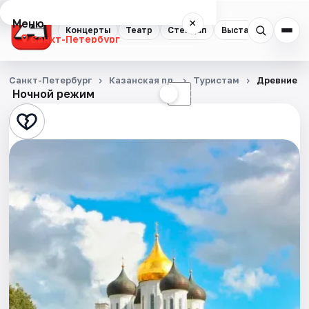
Меню
×
Концерты
Театр
Стендап
Выставки
Квест
Санкт-Петербург
Концерты
Санкт-Петербург
Казанская пл.
Туристам
Древние к
Ночной режим
☀
☾
Театр
Стендап
Выставки
Квесты
Экскурсии
Спорт
События