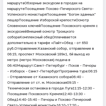
маршрутаОбзорные экскурсии в городах на
маршрутеПосещение Псково-Печерского Свято-
Успенского монастыряПосещение "Богом зданных"
пещерПосещение Изборской крепостиОсмотр
Словенских ключейПосещение Псковского кремля с
экскурсиейВнешний осмотр Троицкого
собораКомплексный обедОплачивается
дополнительно в тарифе «Лайт»Обед - от 650
руб.Отправление:Казанский собор, отправление в
06:15; проспект Московский 189к1, 6й выход из
метро (метро Московская) подача в
06:40Маршрут:Санкт-Петербург - Псков - Печоры
- Изборск - Санкт-ПетербургПрограмма тура:06:15
- Отправление от Казанского собора06:40 -
Отправление от ст. м. Московская09:15 -
Техническая остановка в городе Луга11:15-12:30 -
Посещение Псковского Кремля12:40-13:30 -
Обед14:40-15:40 - Печоры и Псково-Печерский
Свято-Успенский монастырь16:10-17:20 -