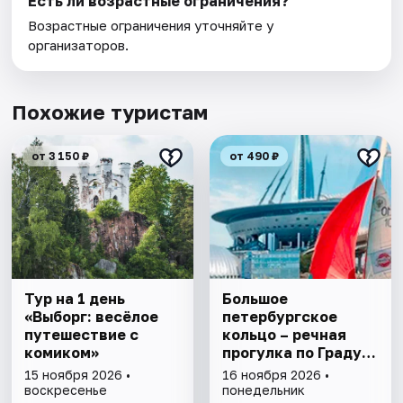
Есть ли возрастные ограничения?
Возрастные ограничения уточняйте у
организаторов.
Похожие туристам
от 3 150 ₽
от 490 ₽
Тур на 1 день
Большое
«Выборг: весёлое
петербургское
путешествие с
кольцо – речная
комиком»
прогулка пo Граду
на Неве с
15 ноября 2026 •
16 ноября 2026 •
авторской
воскресенье
понедельник