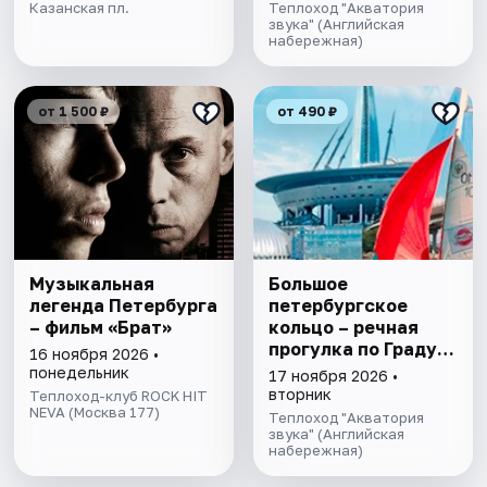
экскурсией и живой
Казанская пл.
Теплоход "Акватория
музыкой в тёплом
звука" (Английская
набережная)
салоне теплохода
от 1 500 ₽
от 490 ₽
Музыкальная
Большое
легенда Петербурга
петербургское
– фильм «Брат»
кольцо – речная
прогулка пo Граду
16 ноября 2026 •
на Неве с
понедельник
17 ноября 2026 •
авторской
вторник
Теплоход-клуб ROCK HIT
NEVA (Москва 177)
экскурсией и живой
Теплоход "Акватория
музыкой в тёплом
звука" (Английская
набережная)
салоне теплохода