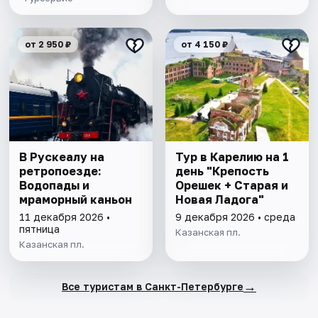
от 2 950 ₽
от 4 150 ₽
В Рускеалу на
Тур в Карелию на 1
ретропоезде:
день "Крепость
Водопады и
Орешек + Старая и
мраморный каньон
Новая Ладога"
11 декабря 2026 •
9 декабря 2026 • среда
пятница
Казанская пл.
Казанская пл.
→
Все туристам в Санкт-Петербурге