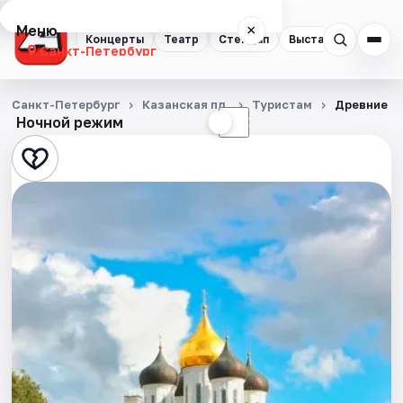
Меню
×
Концерты
Театр
Стендап
Выставки
Квест
Санкт-Петербург
Концерты
Санкт-Петербург
Казанская пл.
Туристам
Древние к
Ночной режим
☀
☾
Театр
Стендап
Выставки
Квесты
Экскурсии
Спорт
События