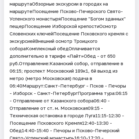
маршрутаОбзорные экскурсии в городах на
маршрутеПосещение Псково-Печерского Свято-
Успенского монастыряПосещение "Богом зданных"
пещерПосещение Изборской крепостиОсмотр
Словенских ключейПосещение Псковского кремля с
экскурсиейВнешний осмотр Троицкого
собораКомплексный обедОплачивается
дополнительно в тарифе «Лайт»Обед - от 650
руб.Отправление:Казанский собор, отправление в
06:15; проспект Московский 189к1, 6й выход из
метро (метро Московская) подача в
06:40Маршрут:Санкт-Петербург - Псков - Печоры
- Изборск - Санкт-ПетербургПрограмма тура:06:15
- Отправление от Казанского собора06:40 -
Отправление от ст. м. Московская09:15 -
Техническая остановка в городе Луга11:15-12:30 -
Посещение Псковского Кремля12:40-13:30 -
Обед14:40-15:40 - Печоры и Псково-Печерский
Свято-Успенский монастырь16:10-17:20 -