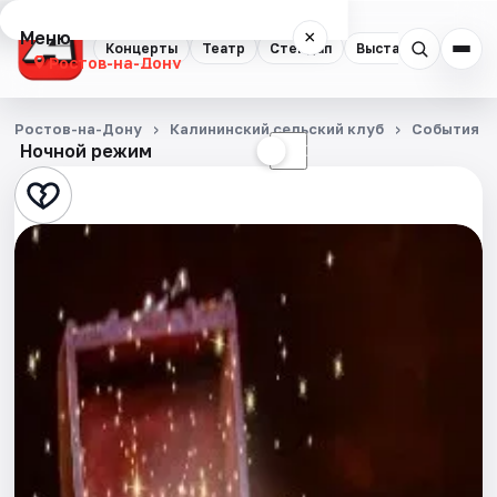
Меню
×
Концерты
Театр
Стендап
Выставки
Квест
Ростов-на-Дону
Концерты
Ростов-на-Дону
Калининский сельский клуб
События
Ночной режим
☀
☾
Театр
Стендап
Выставки
Квесты
Экскурсии
Спорт
События