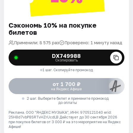
Сэкономь 10% на покупке
билетов
Применили: 8 575 раз
Проверено: 1 минуту назад
DX749988
Скопировать
1 шаг. Скопируйте промокод
от 1 700 ₽
на Яндекс Афише
2 шаг. Выберите билет и примените промокод
до оплаты
Реклама. ООО "ЯНДЕКС МУЗЫКА", ИНН: 9705121040 erid:
25H8d7vbP8SRTvHZrUcdLB
Действует до 30 сентября 2026
при покупке билетов от 3 000 ₽ на это мероприятие на Яндекс
Афише!