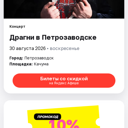
Города
Площадки
Концерт
Артисты
Драгни в Петрозаводске
Рейтинги
30 августа 2026
• воскресенье
Город:
Петрозаводск
Площадка:
Качума
Билеты со скидкой
на Яндекс Афише
ПРОМОКОД
10%