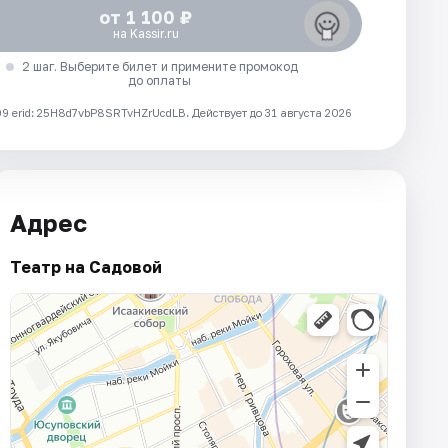
от 1 100 ₽
на Kassir.ru
2 шаг. Выберите билет и примените промокод
до оплаты
 erid: 25H8d7vbP8SRTvHZrUcdLB.
Действует до 31 августа 2026
Адрес
Театр на Садовой