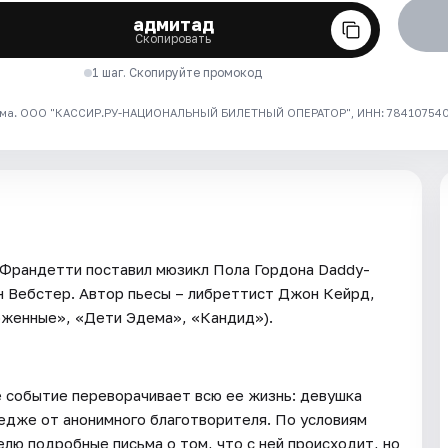
адмитад
Скопировать
1 шаг. Скопируйте промокод
ма. ООО "КАССИР.РУ-НАЦИОНАЛЬНЫЙ БИЛЕТНЫЙ ОПЕРАТОР", ИНН: 7841075409
Франдетти поставил мюзикл Пола Гордона Daddy-
н Вебстер. Автор пьесы – либреттист Джон Кейрд,
рженные», «Дети Эдема», «Кандид»).
 событие переворачивает всю ее жизнь: девушка
едже от анонимного благотворителя. По условиям
лю подробные письма о том, что с ней происходит, но