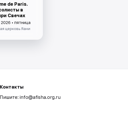
me de Paris.
солисты в
при Свечах
 2026 • пятница
ая церковь Яани
Контакты
Пишите: info@afisha.org.ru