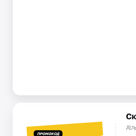
Города
Площадки
Артисты
Рейтинги
Ск
П
ПРОМОКОД