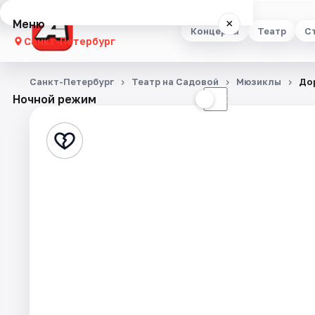
Меню
×
Концерты
Театр
С
Санкт-Петербург
Концерты
Санкт-Петербург
Театр на Садовой
Мюзиклы
До
Ночной режим
☀
☾
Театр
Стендап
Выставки
Квесты
Экскурсии
Спорт
События