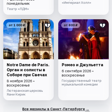
«Империал Холл»
понедельник
Театр «ЛДМ»
от 1 000 ₽
от 800 ₽
Notre Dame de Paris.
Ромео и Джульетта
Орган и солисты в
6 сентября 2026 •
Соборе при Свечах
воскресенье
Государственный театр
8 ноября 2026 •
музыкальной комедии
воскресенье
Лютеранская церковь
Яани Кирик
→
Все мюзиклы в Санкт-Петербурге