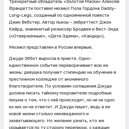
Трехкратный обладатель «Золотой Маски» Алексей
Франдетти поставил мюзикл Пола Гордона Daddy-
Long-Legs, созданный по одноименной повести
Джин Вебстер. Автор пьесы – либреттист Джон
Кейрд, знаменитый режиссер Бродвея и Вест-Энда
(«Отверженные», «Дети Эдема», «Кандид»).
Мюзикл представлен в России впервые.
Джуди Эббот выросла в приюте. Одно-
единственное событие переворачивает всю ее
жизнь: девушка получает стипендию на обучение в
престижном колледже от анонимного
благотворителя. По условиям соглашения Джуди
должна писать тайному покровителю подробные
письма о том, что с ней происходит, но ни на одно
из них он не ответит. И Джуди пишет, ведь в ее
новой жизни столько неизведанного и
захватывающего. Но желание узнать, кто же
скрывается по ту сторону переписки, с каждым