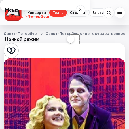
Меню
×
Концерты
Театр
Стендап
Выставки
Квест
Санкт-Петербург
Концерты
Санкт-Петербург
Санкт-Петербургское государственное у
Ночной режим
☀
☾
Театр
Стендап
Выставки
Квесты
Экскурсии
Спорт
События