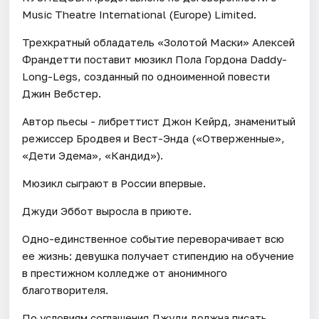
Music Theatrе International (Europe) Limited.
Трехкратный обладатель «Золотой Маски» Алексей
Франдетти поставит мюзикл Пола Гордона Daddy-
Long-Legs, созданный по одноименной повести
Джин Вебстер.
Автор пьесы - либреттист Джон Кейрд, знаменитый
режиссер Бродвея и Вест-Энда («Отверженные»,
«Дети Эдема», «Кандид»).
Мюзикл сыграют в России впервые.
Джуди Эббот выросла в приюте.
Одно-единственное событие переворачивает всю
ее жизнь: девушка получает стипендию на обучение
в престижном колледже от анонимного
благотворителя.
По условиям соглашения Джуди должна писать