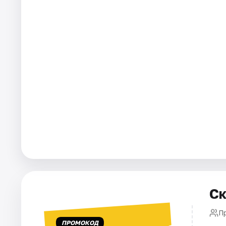
Города
Площадки
Артисты
Рейтинги
Ск
П
ПРОМОКОД