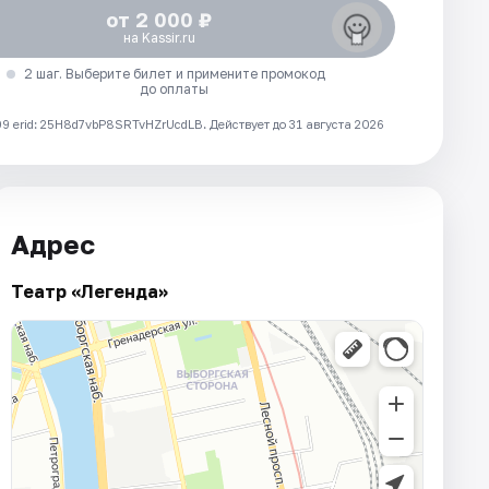
от 2 000 ₽
на Kassir.ru
2 шаг. Выберите билет и примените промокод
до оплаты
 erid: 25H8d7vbP8SRTvHZrUcdLB.
Действует до 31 августа 2026
Адрес
Театр «Легенда»