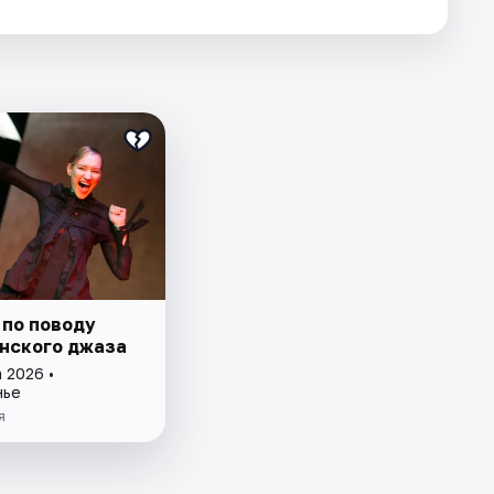
 по поводу
нского джаза
 2026 •
нье
я