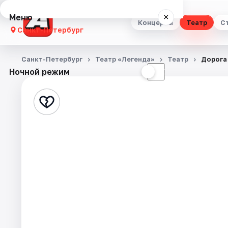
Меню
×
Концерты
Театр
С
Санкт-Петербург
Концерты
Санкт-Петербург
Театр «Легенда»
Театр
Дорога
Ночной режим
☀
☾
Театр
Стендап
Выставки
Квесты
Экскурсии
Спорт
События