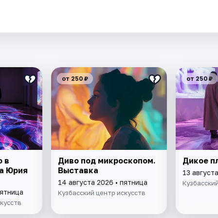
.
от 250 ₽
от 250 ₽
 в
Диво под микроскопом.
Дикое п
а Юрия
Выставка
13 августа
14 августа 2026 • пятница
Кузбасский
пятница
Кузбасский центр искусств
скусств