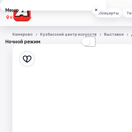
Меню
×
Концерты
Те
Кемерово
Концерты
Кемерово
Кузбасский центр искусств
Выставки
Ночной режим
☀
☾
Театр
Стендап
Выставки
Квесты
Экскурсии
События