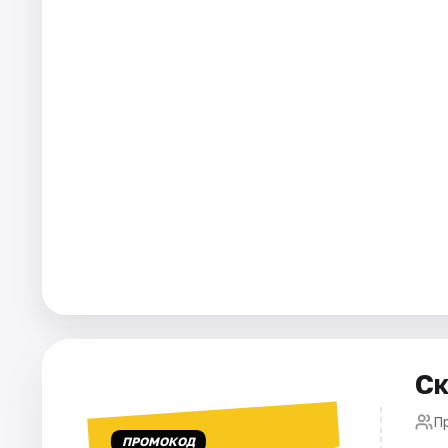
Города
Площадки
Артисты
Рейтинги
Ск
П
ПРОМОКОД