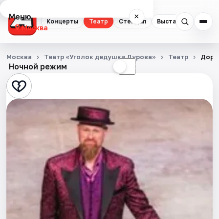
Меню
×
Концерты
Театр
Стендап
Выставки
Квест
Москва
Концерты
Москва
Театр «Уголок дедушки Дурова»
Театр
Дорог
Ночной режим
☀
☾
Театр
Стендап
Выставки
Квесты
Экскурсии
Спорт
События