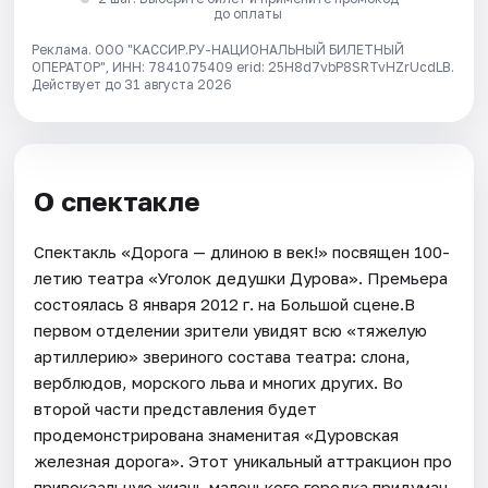
до оплаты
Реклама. ООО "КАССИР.РУ-НАЦИОНАЛЬНЫЙ БИЛЕТНЫЙ
ОПЕРАТОР", ИНН: 7841075409 erid: 25H8d7vbP8SRTvHZrUcdLB.
Действует до 31 августа 2026
О спектакле
Спектакль «Дорога — длиною в век!» посвящен 100-
летию театра «Уголок дедушки Дурова». Премьера
состоялась 8 января 2012 г. на Большой сцене.В
первом отделении зрители увидят всю «тяжелую
артиллерию» звериного состава театра: слона,
верблюдов, морского льва и многих других. Во
второй части представления будет
продемонстрирована знаменитая «Дуровская
железная дорога». Этот уникальный аттракцион про
привокзальную жизнь маленького городка придуман