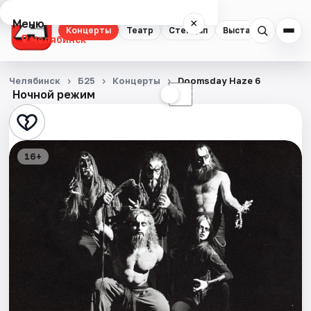
Меню
×
Концерты
Театр
Стендап
Выставки
Квест
Челябинск
Концерты
Челябинск
Б25
Концерты
Doomsday Haze 6
Ночной режим
☀
☾
Театр
Стендап
16+
Выставки
Квесты
Экскурсии
Спорт
События