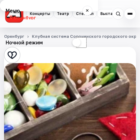
Меню
×
Концерты
Театр
Стендап
Выставки
Квест
Оренбург
Концерты
Оренбург
Клубная система Сорочинского городского окру
Ночной режим
☀
☾
Театр
Стендап
Выставки
Квесты
Экскурсии
Спорт
События