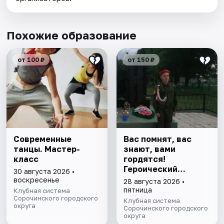
Похожие образование
от 100 ₽
от 150 ₽
Современные
Вас помнят, вас
танцы. Мастер-
знают, вами
класс
гордятся!
Героический
30 августа 2026 •
экскурс
воскресенье
28 августа 2026 •
пятница
Клубная система
Сорочинского городского
Клубная система
округа
Сорочинского городского
округа