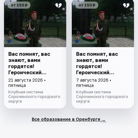
от 150 ₽
от 150 ₽
Вас помнят, вас
Вас помнят, вас
знают, вами
знают, вами
гордятся!
гордятся!
Героический
Героический
экскурс
экскурс
21 августа 2026 •
7 августа 2026 •
пятница
пятница
Клубная система
Клубная система
Сорочинского городского
Сорочинского городского
округа
округа
→
Все образование в Оренбурге