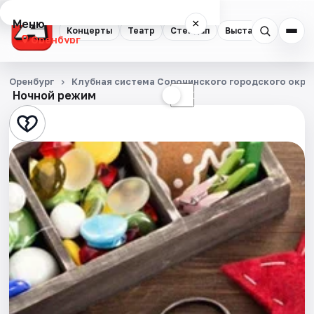
Меню
×
Концерты
Театр
Стендап
Выставки
Квест
Оренбург
Концерты
Оренбург
Клубная система Сорочинского городского окру
Ночной режим
☀
☾
Театр
Стендап
Выставки
Квесты
Экскурсии
Спорт
События