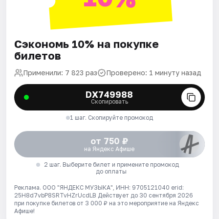
Сэкономь 10% на покупке
билетов
Применили: 7 823 раз
Проверено: 1 минуту назад
DX749988
Скопировать
1 шаг. Скопируйте промокод
от 750 ₽
на Яндекс Афише
2 шаг. Выберите билет и примените промокод
до оплаты
Реклама. ООО "ЯНДЕКС МУЗЫКА", ИНН: 9705121040 erid:
25H8d7vbP8SRTvHZrUcdLB
Действует до 30 сентября 2026
при покупке билетов от 3 000 ₽ на это мероприятие на Яндекс
Афише!