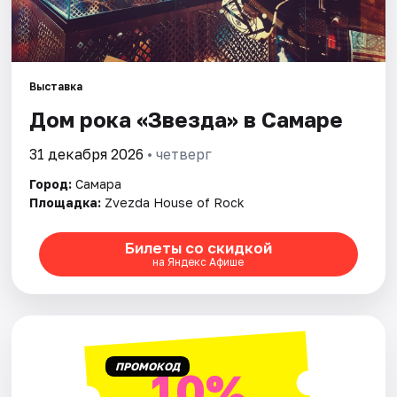
Города
Площадки
Выставка
Дом рока «Звезда» в Самаре
Артисты
31 декабря 2026
• четверг
Рейтинги
Город:
Самара
Площадка:
Zvezda House of Rock
Билеты со скидкой
на Яндекс Афише
ПРОМОКОД
10%