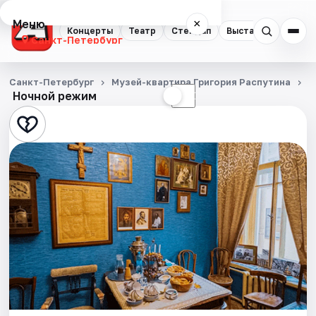
Меню
×
Концерты
Театр
Стендап
Выставки
Квест
Санкт-Петербург
Концерты
Санкт-Петербург
Музей-квартира Григория Распутина
Э
Ночной режим
☀
☾
Театр
Стендап
Выставки
Квесты
Экскурсии
Спорт
События