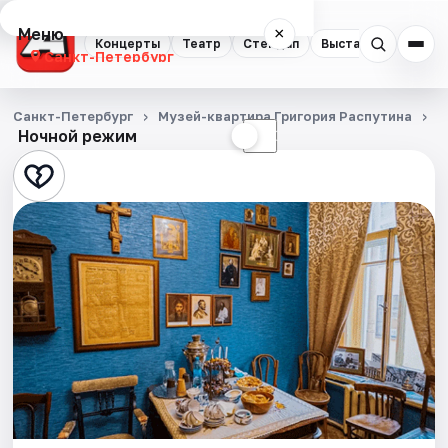
Меню
×
Концерты
Театр
Стендап
Выставки
Квест
Санкт-Петербург
Концерты
Санкт-Петербург
Музей-квартира Григория Распутина
Э
Ночной режим
☀
☾
Театр
Стендап
Выставки
Квесты
Экскурсии
Спорт
События