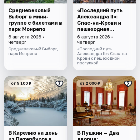
Cредневековый
«Последний путь
Выборг в мини-
Александра II»:
группе c билетами в
Спас-на-Крови и
парк Монрепо
пешеходная
прогулка
6 августа 2026 •
6 августа 2026 •
четверг
четверг
Средневековый Выборг,
«Последний путь
парк Монрепо
Александра II»: Спас-на-
Крови с пешеходной
прогулкой
от 5 100 ₽
от 2 000 ₽
В Карелию на день
В Пушкин — Два
из Петербурга в
дворца: