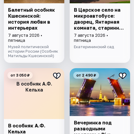
Балетный особняк
В Царское село на
Кшесинской:
микроавтобусе:
история любви в
дворец, Янтарная
интерьерах
комната, старинный
парк
7 августа 2026 •
7 августа 2026 •
пятница
пятница
Музей политической
Екатерининский сад
истории России (Особняк
Матильды Кшесинской)
от 3 050 ₽
от 2 490 ₽
В особняк А.Ф.
Кельха
Вечеринка под
В особняк А.Ф.
разводными
Кельха