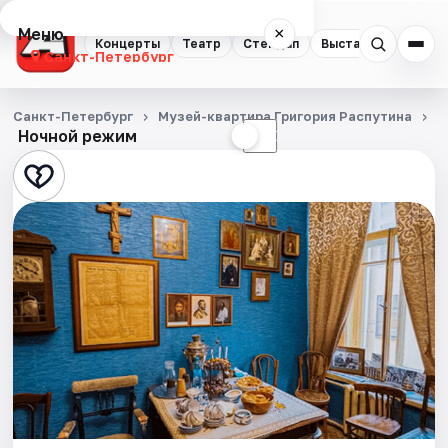
Меню
×
Концерты
Театр
Стендап
Выставки
Квест
Санкт-Петербург
Концерты
Санкт-Петербург
Музей-квартира Григория Распутина
Э
Ночной режим
☀
☾
Театр
Стендап
Выставки
Квесты
Экскурсии
Спорт
События