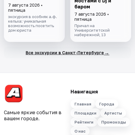
мостами с Dj и
7 августа 2026 •
баром
пятница
7 августа 2026 •
экскурсия в особняк а.ф.
пятница
кельха: уникальная
возможность посетить
Причал на
дом юриста
Университетской
набережной, 13
→
Все экскурсии в Санкт-Петербурге
Навигация
Главная
Города
Самые яркие события в
Площадки
Артисты
вашем городе.
Рейтинги
Промокоды
О нас