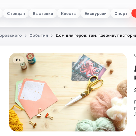
Стендап
Выставки
Квесты
Экскурсии
Спорт
Боровского
События
Дом для героя: там, где живут истори
6+