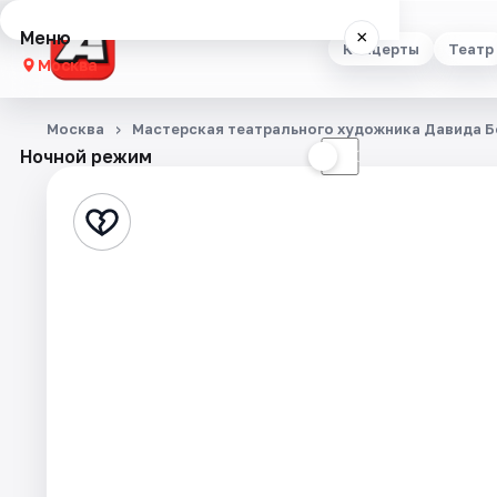
Меню
×
Концерты
Театр
Москва
Концерты
Москва
Мастерская театрального художника Давида 
Ночной режим
☀
☾
Театр
Стендап
Выставки
Квесты
Экскурсии
Спорт
События