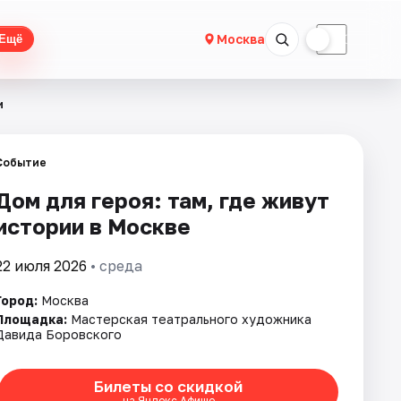
☀
☾
Москва
Ещё
и
Событие
Дом для героя: там, где живут
истории в Москве
22 июля 2026
• среда
Город:
Москва
Площадка:
Мастерская театрального художника
Давида Боровского
Билеты со скидкой
на Яндекс Афише