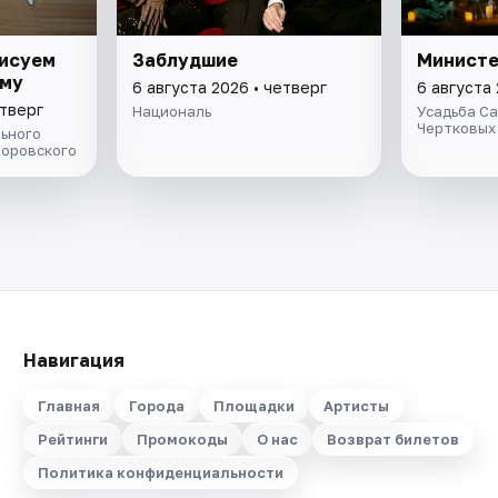
рисуем
Заблудшие
Министе
ому
6 августа 2026 • четверг
6 августа 
етверг
Националь
Усадьба С
Чертковых
ьного
Боровского
Навигация
Главная
Города
Площадки
Артисты
Рейтинги
Промокоды
О нас
Возврат билетов
Политика конфиденциальности