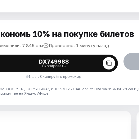
кономь 10% на покупке билетов
рименили: 7 845 раз
Проверено: 1 минуту назад
DX749988
Скопировать
1 шаг. Скопируйте промокод
ма. ООО "ЯНДЕКС МУЗЫКА", ИНН: 9705121040 erid: 25H8d7vbP8SRTvHZrUcdLB
ероприятие на Яндекс Афише!