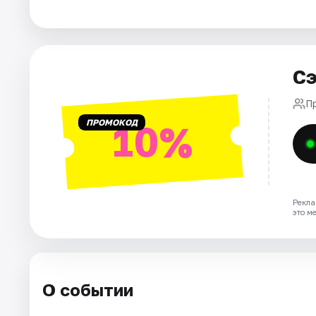
Города
Площадки
Сэ
Артисты
П
ПРОМОКОД
10%
Рейтинги
Рекла
это м
О событии