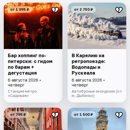
от 1 995 ₽
от 2 750 ₽
Бар хоппинг по-
В Карелию на
питерски: с гидом
ретропоезде:
по барам +
Водопады и
дегустация
Рускеала
6 августа 2026 •
6 августа 2026 •
четверг
четверг
Станция метро
Автобусные экскурсии (от
«Садовая»
м. Дыбенко)
от 795 ₽
от 1 500 ₽