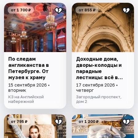
от 1 700 ₽
от 855 ₽
По следам
Доходные дома,
англиканства в
дворы-колодцы и
Петербурге. От
парадные
музея к храму
лестницы: всё в
одной прогулке
15 сентября 2026 •
17 сентября 2026 •
вторник
четверг
КЗ на Английской
Загородный проспект,
набережной
дом 2
от 795 ₽
от 1 200 ₽