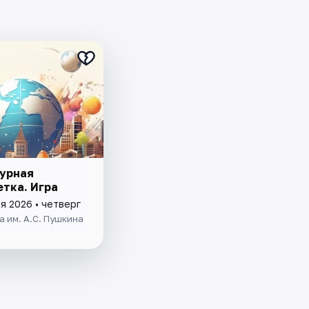
урная
етка. Игра
я 2026 • четверг
 им. А.С. Пушкина