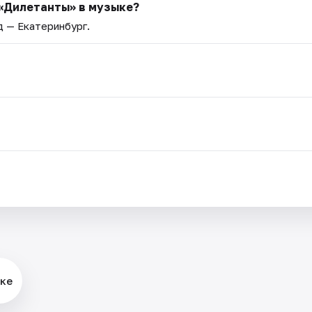
 «Дилетанты» в музыке?
д — Екатеринбург.
ыке