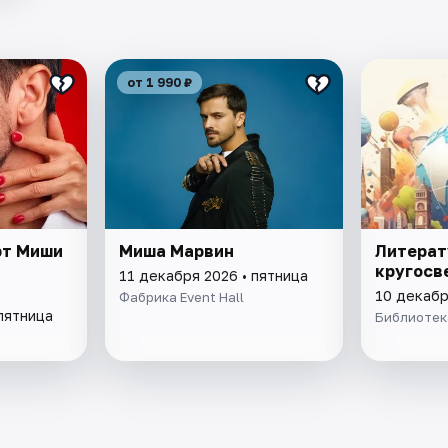
от 1 990 ₽
рт Миши
Миша Марвин
Литерат
кругосв
11 декабря 2026 • пятница
10 декабр
Фабрика Event Hall
пятница
Библиотека