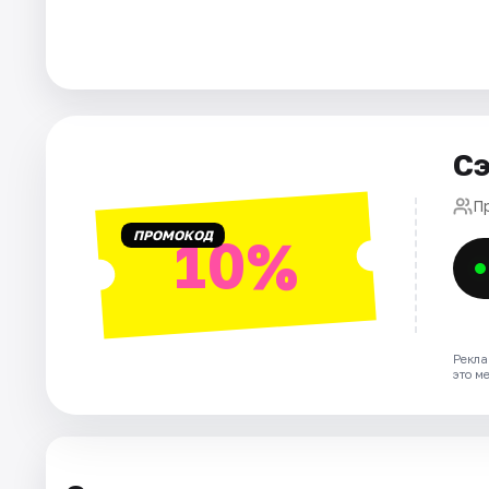
Города
Площадки
Сэ
Артисты
П
Рейтинги
ПРОМОКОД
10%
Рекла
это м