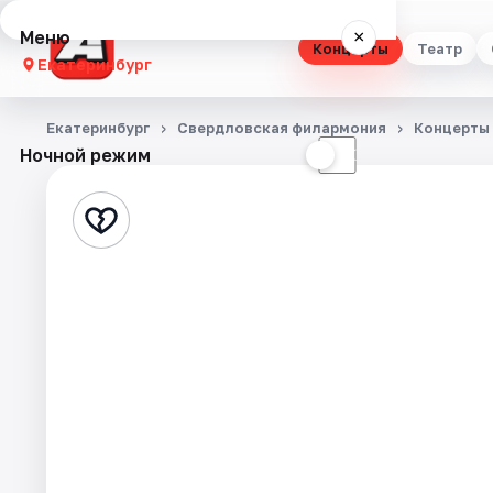
Меню
×
Концерты
Театр
Екатеринбург
Концерты
Екатеринбург
Свердловская филармония
Концерты
Ночной режим
☀
☾
Театр
Стендап
Выставки
Квесты
Экскурсии
Спорт
События