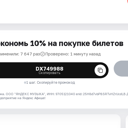
кономь 10% на покупке билетов
рименили: 7 647 раз
Проверено: 1 минуту назад
DX749988
Скопировать
1 шаг. Скопируйте промокод
ма. ООО "ЯНДЕКС МУЗЫКА", ИНН: 9705121040 erid: 25H8d7vbP8SRTvHZrUcdLB
ероприятие на Яндекс Афише!