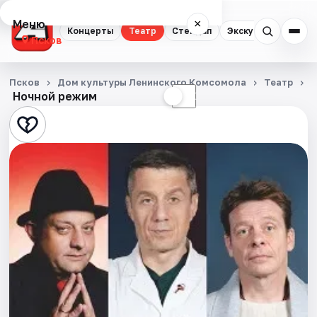
Меню
×
Концерты
Театр
Стендап
Экскурсии
Псков
Концерты
Псков
Дом культуры Ленинского Комсомола
Театр
Д
Ночной режим
☀
☾
Театр
Стендап
Экскурсии
События
Города
Площадки