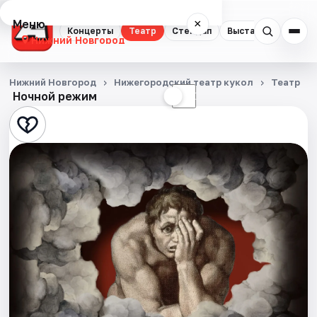
Меню
×
Концерты
Театр
Стендап
Выставки
Квест
Нижний Новгород
Концерты
Нижний Новгород
Нижегородский театр кукол
Театр
Ночной режим
☀
☾
Театр
Стендап
Выставки
Квесты
Экскурсии
Спорт
События