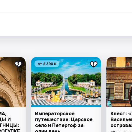
.
от 2 390 ₽
А,
Императорское
Квест: 
ЦЫ И
путешествие: Царское
Василье
ТНИЦЫ:
село и Петергоф за
острова
РОГУЛКЕ
один день