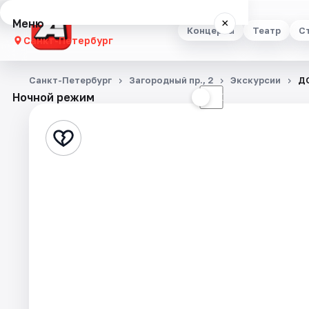
Меню
×
Концерты
Театр
С
Санкт-Петербург
Концерты
Санкт-Петербург
Загородный пр., 2
Экскурсии
Д
Ночной режим
☀
☾
Театр
Стендап
Выставки
Квесты
Экскурсии
Спорт
События