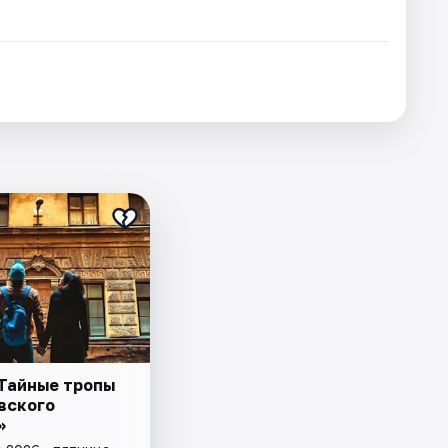
«Тайные тропы
вского
»