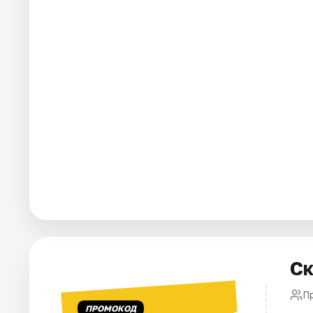
Города
Площадки
Артисты
Рейтинги
Ск
П
ПРОМОКОД