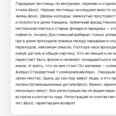
Парадные лестницы: по витражам, перилам и отделке
этаже.&bull; Чёрные лестницы: исследуем вместе с
жизнь.&bull; Дворы-колодцы: замкнутые пространств
и позолота в доме Каншина, пряничный фасад Никоно
метлахская плитка и старые фонари в парадных — эт
поймёте, почему Достоевский выбирал только углов
где в доме проходила граница между парадным и с
переходов, максимум смысла. Полтора часа проход
новую деталь в общую картину. Это не лекция и не н
перестаёт быть фоном и начинает складываться в с
иначе. И знать, что за ним стоит.По желанию — ком
&ldquo;Стандартный + коммуналка&rdquo;. Пишущая м
своих местах. Здесь до сих пор живут люди, и это 
логики.Организационные детали:&bull; Важно: зарег
несколько минут: без регистрации мы не видим ваши
встречи и контакты гида. Регистрация по контактам
лет;&bull; гарантируем возврат