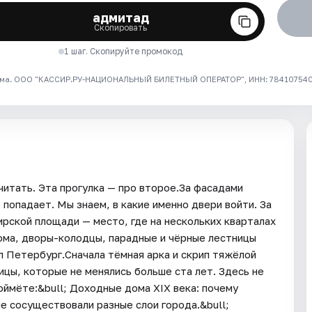
адмитад
Скопировать
1 шаг. Скопируйте промокод
ма. ООО "КАССИР.РУ-НАЦИОНАЛЬНЫЙ БИЛЕТНЫЙ ОПЕРАТОР", ИНН: 7841075409
читать. Эта прогулка — про второе.За фасадами
 попадает. Мы знаем, в какие именно двери войти. За
рской площади — место, где на нескольких кварталах
дома, дворы-колодцы, парадные и чёрные лестницы
л Петербург.Сначала тёмная арка и скрип тяжёлой
ицы, которые не менялись больше ста лет. Здесь не
оймёте:&bull; Доходные дома XIX века: почему
ме сосуществовали разные слои города.&bull;