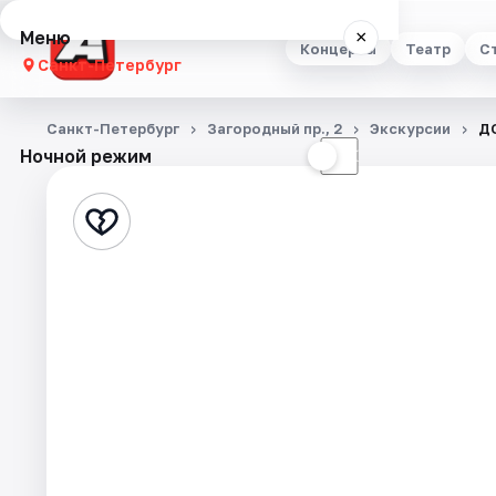
Меню
×
Концерты
Театр
С
Санкт-Петербург
Концерты
Санкт-Петербург
Загородный пр., 2
Экскурсии
Д
Ночной режим
☀
☾
Театр
Стендап
Выставки
Квесты
Экскурсии
Спорт
События