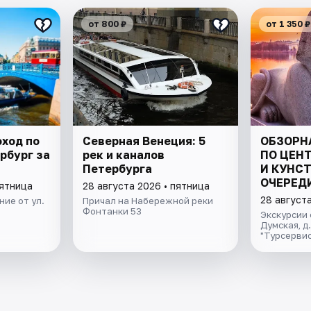
от 800 ₽
от 1 350 ₽
оход по
Северная Венеция: 5
ОБЗОРН
рбург за
рек и каналов
ПО ЦЕНТ
Петербурга
И КУНСТ
ОЧЕРЕД
пятница
28 августа 2026 • пятница
28 августа
ие от ул.
Причал на Набережной реки
Фонтанки 53
Экскурсии 
Думская, д
"Турсервис