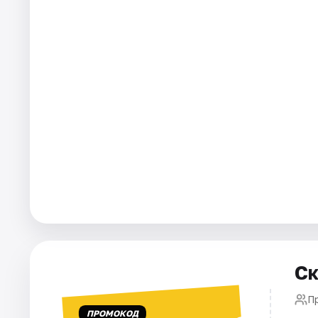
Города
Площадки
Артисты
Рейтинги
Ск
П
ПРОМОКОД