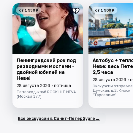
от 1 950 ₽
от 1 900 ₽
Ленинградский рок под
Автобус + тепл
разводными мостами -
Неве: весь Пете
двойной юбилей на
2,5 часа
Неве!
28 августа 2026 • 
28 августа 2026 • пятница
Экскурсии отправлен
Думская, д.2. Киоск
Теплоход-клуб ROCK HIT NEVA
"Турсервис"
(Москва 177)
→
Все экскурсии в Санкт-Петербурге