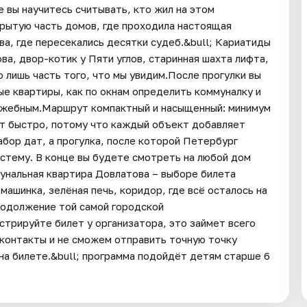
 вы научитесь считывать, кто жил на этом
крытую часть домов, где проходила настоящая
а, где пересекались десятки судеб.&bull; Кариатиды
ва, двор-котик у Пяти углов, старинная шахта лифта,
о лишь часть того, что мы увидим.После прогулки вы
ые квартиры, как по окнам определить коммуналку и
лужебным.Маршрут компактный и насыщенный: минимум
ят быстро, потому что каждый объект добавляет
абор дат, а прогулка, после которой Петербург
истему. В конце вы будете смотреть на любой дом
мунальная квартира Довлатова – выборе билета
ашинка, зелёная печь, коридор, где всё осталось на
продолжение той самой городской
истрируйте билет у организатора, это займет всего
 контакты и не сможем отправить точную точку
 на билете.&bull; программа подойдёт детям старше 6