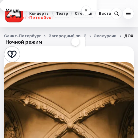
Меню
×
Концерты
Театр
Стендап
Выставки
Квест
Санкт-Петербург
Концерты
Санкт-Петербург
Загородный пр., 2
Экскурсии
ДОХОД
Ночной режим
☀
☾
Театр
Стендап
Выставки
Квесты
Экскурсии
Спорт
События