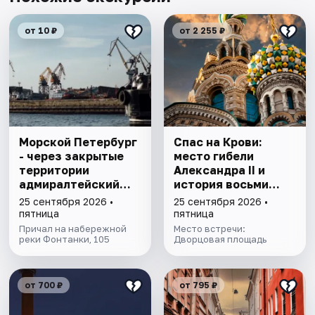
от 10 ₽
от 2 255 ₽
Морской Петербург
Спас на Крови:
- через закрытые
место гибели
территории
Александра II и
адмиралтейский
история восьми
верфей
покушений
25 сентября 2026 •
25 сентября 2026 •
пятница
пятница
Причал на набережной
Место встречи:
реки Фонтанки, 105
Дворцовая площадь
от 700 ₽
от 795 ₽