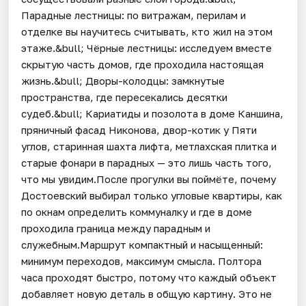
Парадные лестницы: по витражам, перилам и
отделке вы научитесь считывать, кто жил на этом
этаже.&bull; Чёрные лестницы: исследуем вместе
скрытую часть домов, где проходила настоящая
жизнь.&bull; Дворы-колодцы: замкнутые
пространства, где пересекались десятки
судеб.&bull; Кариатиды и позолота в доме Каншина,
пряничный фасад Никонова, двор-котик у Пяти
углов, старинная шахта лифта, метлахская плитка и
старые фонари в парадных — это лишь часть того,
что мы увидим.После прогулки вы поймёте, почему
Достоевский выбирал только угловые квартиры, как
по окнам определить коммуналку и где в доме
проходила граница между парадным и
служебным.Маршрут компактный и насыщенный:
минимум переходов, максимум смысла. Полтора
часа проходят быстро, потому что каждый объект
добавляет новую деталь в общую картину. Это не