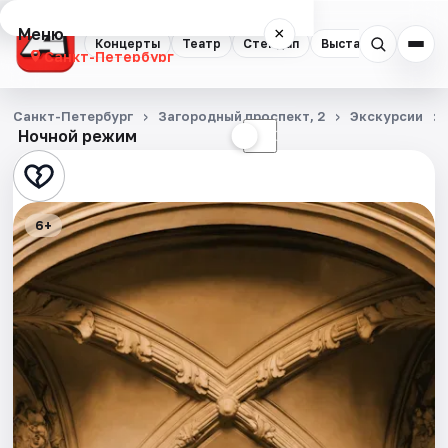
Меню
×
Концерты
Театр
Стендап
Выставки
Квест
Санкт-Петербург
Концерты
Санкт-Петербург
Загородный проспект, 2
Экскурсии
Ночной режим
☀
☾
Театр
Стендап
6+
Выставки
Квесты
Экскурсии
Спорт
События