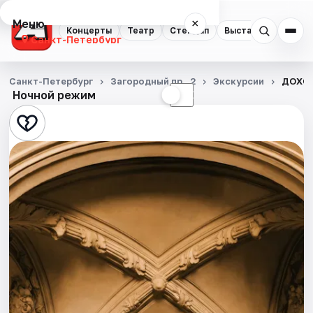
Меню
×
Концерты
Театр
Стендап
Выставки
Квест
Санкт-Петербург
Концерты
Санкт-Петербург
Загородный пр., 2
Экскурсии
ДОХОД
Ночной режим
☀
☾
Театр
Стендап
Выставки
Квесты
Экскурсии
Спорт
События