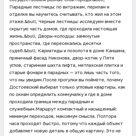
Парадные лестницы: по витражам, перилам и
отделке вы научитесь считывать, кто жил на этом
этаже.&bull; Чёрные лестницы: исследуем вместе
скрытую часть домов, где проходила настоящая
жизнь.&bull; Дворы-колодцы: замкнутые
пространства, где пересекались десятки
судеб.&bull; Кариатиды и позолота в доме Каншина,
пряничный фасад Никонова, двор-котик у Пяти
углов, старинная шахта лифта, метлахская плитка и
старые фонари в парадных — это лишь часть того,
что мы увидим.После прогулки вы поймёте, почему
Достоевский выбирал только угловые квартиры, как
по окнам определить коммуналку и где в доме
проходила граница между парадным и
служебным.Маршрут компактный и насыщенный:
минимум переходов, максимум смысла. Полтора
часа проходят быстро, потому что каждый объект
добавляет новую деталь в общую картину. Это не