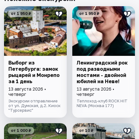
от 1 950 ₽
от 1 950 ₽
Выборг из
Ленинградский рок
Петербурга: замок
под разводными
рыцарей и Монрепо
мостами - двойной
за 1 день
юбилей на Неве!
13 августа 2026 •
13 августа 2026 •
четверг
четверг
Экскурсии отправление
Теплоход-клуб ROCK HIT
от ул. Думская, д.2. Киоск
NEVA (Москва 177)
"Турсервис"
от 1 000 ₽
от 10 ₽