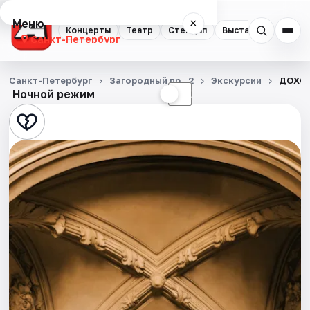
Меню
×
Концерты
Театр
Стендап
Выставки
Квест
Санкт-Петербург
Концерты
Санкт-Петербург
Загородный пр., 2
Экскурсии
ДОХОД
Ночной режим
☀
☾
Театр
Стендап
Выставки
Квесты
Экскурсии
Спорт
События