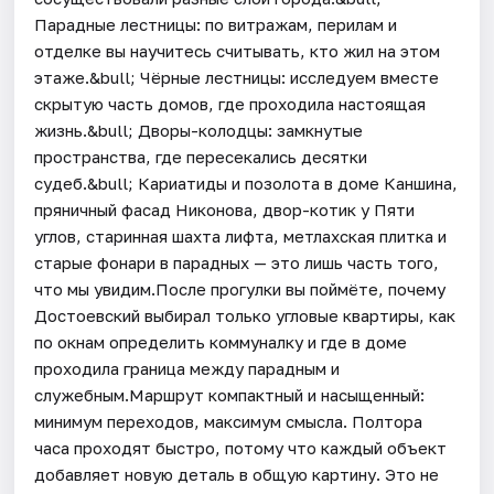
Парадные лестницы: по витражам, перилам и
отделке вы научитесь считывать, кто жил на этом
этаже.&bull; Чёрные лестницы: исследуем вместе
скрытую часть домов, где проходила настоящая
жизнь.&bull; Дворы-колодцы: замкнутые
пространства, где пересекались десятки
судеб.&bull; Кариатиды и позолота в доме Каншина,
пряничный фасад Никонова, двор-котик у Пяти
углов, старинная шахта лифта, метлахская плитка и
старые фонари в парадных — это лишь часть того,
что мы увидим.После прогулки вы поймёте, почему
Достоевский выбирал только угловые квартиры, как
по окнам определить коммуналку и где в доме
проходила граница между парадным и
служебным.Маршрут компактный и насыщенный:
минимум переходов, максимум смысла. Полтора
часа проходят быстро, потому что каждый объект
добавляет новую деталь в общую картину. Это не