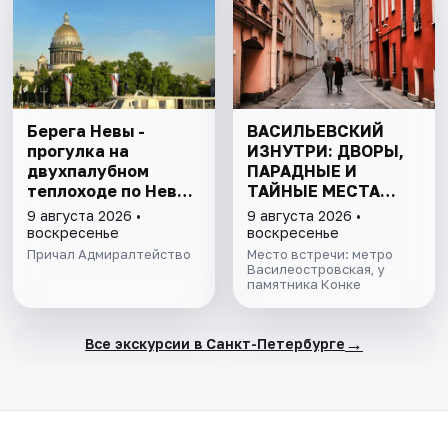
Берега Невы -
ВАСИЛЬЕВСКИЙ
прогулка на
ИЗНУТРИ: ДВОРЫ,
двухпалубном
ПАРАДНЫЕ И
теплоходе по Неве
ТАЙНЫЕ МЕСТА
с подходом к
ОСТРОВА
9 августа 2026 •
9 августа 2026 •
Финскому заливу
воскресенье
воскресенье
Причал Адмиралтейство
Место встречи: метро
Василеостровская, у
памятника Конке
→
Все экскурсии в Санкт-Петербурге