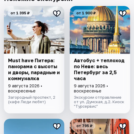
от 1 395 ₽
от 1 900 ₽
Must have Питера:
Автобус + теплоход
панорама с высоты
по Неве: весь
и дворы, парадные и
Петербург за 2,5
коммуналка
часа
9 августа 2026 •
9 августа 2026 •
воскресенье
воскресенье
Загородный проспект, 2
Экскурсии отправление
(кафе Люди любят)
от ул. Думская, д.2. Киоск
"Турсервис"
от 795 ₽