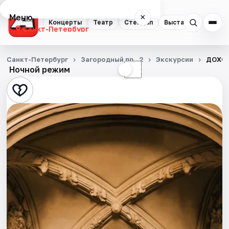
Меню
×
Концерты
Театр
Стендап
Выставки
Квест
Санкт-Петербург
Концерты
Санкт-Петербург
Загородный пр., 2
Экскурсии
ДОХОД
Ночной режим
☀
☾
Театр
Стендап
Выставки
Квесты
Экскурсии
Спорт
События